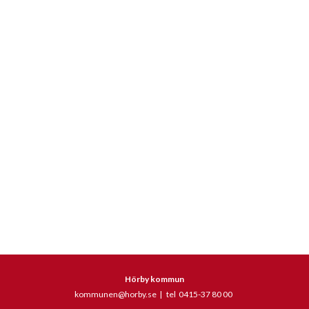
Hörby kommun
kommunen@horby.se
|
tel 0415-37 80 00