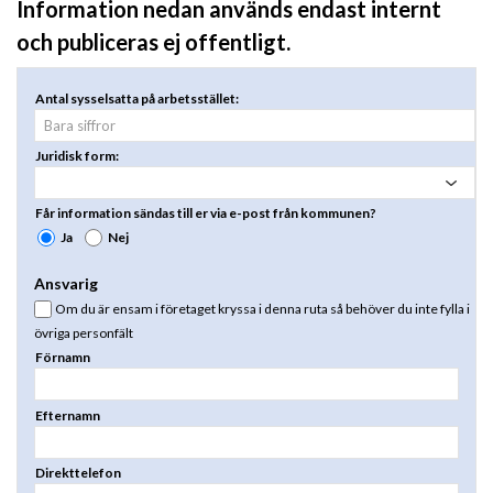
Information nedan används endast internt
och publiceras ej offentligt.
Antal sysselsatta på arbetsstället:
Juridisk form:
Får information sändas till er via e-post från kommunen?
Ja
Nej
Ansvarig
Om du är ensam i företaget kryssa i denna ruta så behöver du inte fylla i
övriga personfält
Förnamn
Efternamn
Direkttelefon