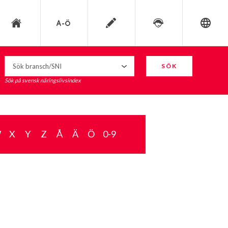
SÖK
Sök på svensk näringslivsindex
W
X
Y
Z
Å
Ä
Ö
0-9