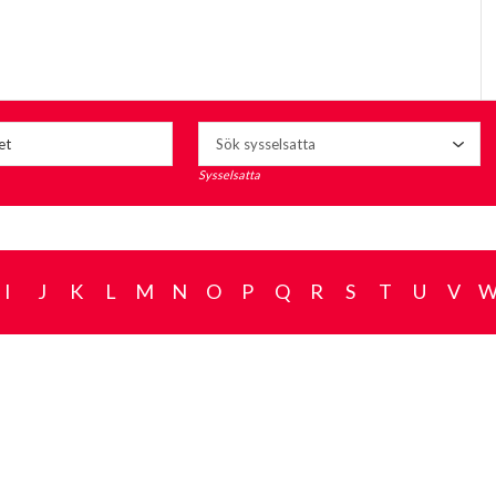
Sysselsatta
I
J
K
L
M
N
O
P
Q
R
S
T
U
V