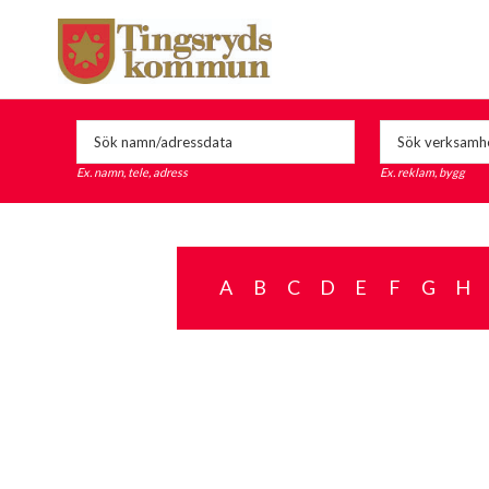
Ex. namn, tele, adress
Ex. reklam, bygg
A
B
C
D
E
F
G
H