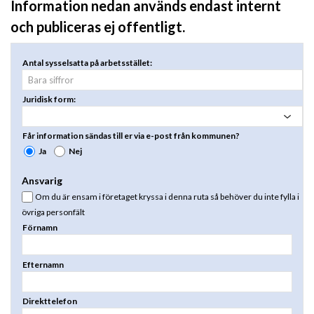
Information nedan används endast internt
och publiceras ej offentligt.
Antal sysselsatta på arbetsstället:
Juridisk form:
Får information sändas till er via e-post från kommunen?
Ja
Nej
Ansvarig
Om du är ensam i företaget kryssa i denna ruta så behöver du inte fylla i
övriga personfält
Förnamn
Efternamn
Direkttelefon