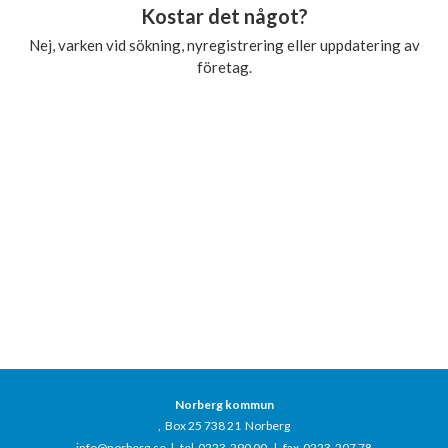
Kostar det något?
Nej, varken vid sökning, nyregistrering eller uppdatering av
företag.
Norberg kommun
, Box 25 738 21 Norberg
info@norberg.se
|
tel 0223-290 00
| fax 0223-207 78