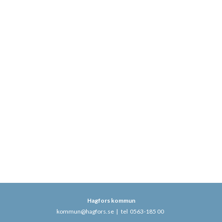
Hagfors kommun
kommun@hagfors.se
|
tel 0563-185 00