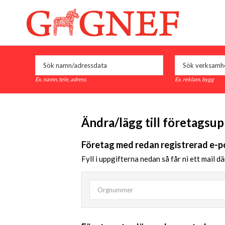
Ex. namn, tele, adress
Ex. reklam, bygg
Ändra/lägg till företagsup
Företag med redan registrerad e-
Fyll i uppgifterna nedan så får ni ett mail dä