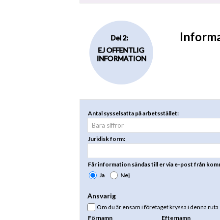
Informa
Del 2:
EJ OFFENTLIG
INFORMATION
Antal sysselsatta på arbetsstället:
Juridisk form:
Får information sändas till er via e-post från k
Ja
Nej
Ansvarig
Om du är ensam i företaget kryssa i denna ruta s
Förnamn
Efternamn