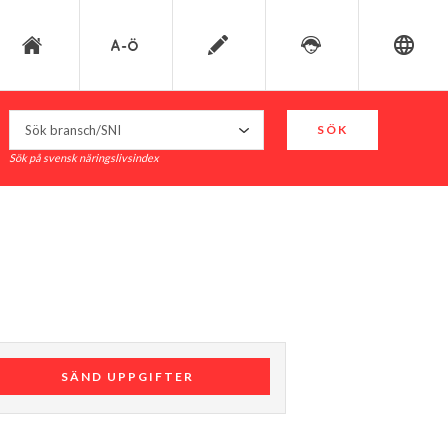
SÖK
Sök på svensk näringslivsindex