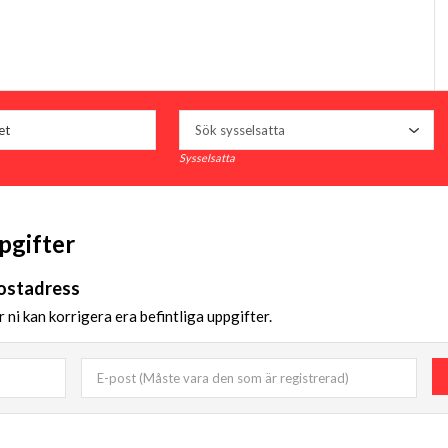
Sysselsatta
pgifter
postadress
r ni kan korrigera era befintliga uppgifter.