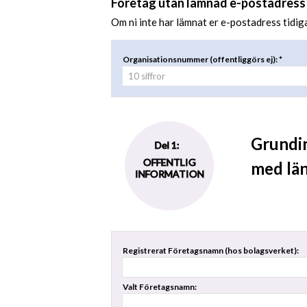
Företag utan lämnad e-postadress
Om ni inte har lämnat er e-postadress tidigar
Organisationsnummer (offentliggörs ej): *
Grundin
Del 1:
OFFENTLIG
med län
INFORMATION
Registrerat Företagsnamn (hos bolagsverket):
Valt Företagsnamn: