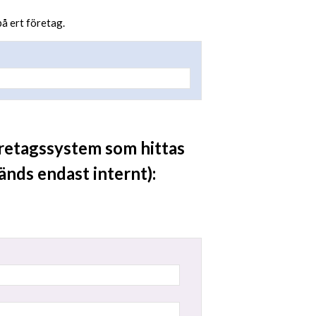
på ert företag.
öretagssystem som hittas
nds endast internt):