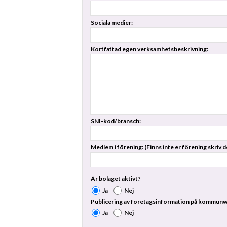
Sociala medier:
Kortfattad egen verksamhetsbeskrivning:
SNI-kod/bransch:
Medlem i förening: (Finns inte er förening skriv d
Är bolaget aktivt?
Ja
Nej
Publicering av företagsinformation på kommun
Ja
Nej