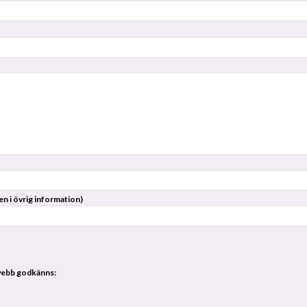
en i övrig information)
webb godkänns: