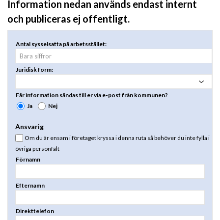
Information nedan används endast internt
och publiceras ej offentligt.
Antal sysselsatta på arbetsstället:
Juridisk form:
Får information sändas till er via e-post från kommunen?
Ja
Nej
Ansvarig
Om du är ensam i företaget kryssa i denna ruta så behöver du inte fylla i
övriga personfält
Förnamn
Efternamn
Direkttelefon