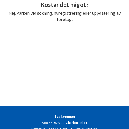
Kostar det något?
Nej, varken vid sökning, nyregistrering eller uppdatering av
företag.
Eda kommun
, Box 66, 673 22 Charlottenberg
kommun@eda.se
|
tel +46 (0)571-281 00