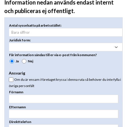
Information nedan används endast internt
och publiceras ej offentligt.
Antal sysselsatta på arbetsstället:
Juridisk form:
Får information sändas till er via e-post från kommunen?
Ja
Nej
Ansvarig
Om du är ensam i företaget kryssa i denna ruta så behöver du inte fylla i
övriga personfält
Förnamn
Efternamn
Direkttelefon