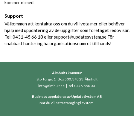
kommer ni med.
Support
Välkommen att kontakta oss om du vill veta mer eller behöver
hjälp med uppdatering av de uppgifter som företaget redovisar.
Tel: 0431-45 66 18 eller support@updatesystem.se För
snabbast hantering ha organisationsnumret till hands!
Älmhults kommun
Stortorget 1, Box 500, 343 23 Älmhult
info@almhult.se
|
tel 0476-550 00
Business uppdateras av
Update System AB
När du vill sätta framgång i system.