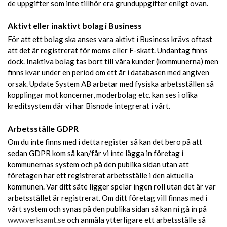
de uppgifter som inte tillhör era grunduppgifter enligt ovan.
Aktivt eller inaktivt bolag i Business
För att ett bolag ska anses vara aktivt i Business krävs oftast
att det är registrerat för moms eller F-skatt. Undantag finns
dock. Inaktiva bolag tas bort till våra kunder (kommunerna) men
finns kvar under en period om ett år i databasen med angiven
orsak. Update System AB arbetar med fysiska arbetsställen så
kopplingar mot koncerner, moderbolag etc. kan ses i olika
kreditsystem där vi har Bisnode integrerat i vårt.
Arbetsställe GDPR
Om du inte finns med i detta register så kan det bero på att
sedan GDPR kom så kan/får vi inte lägga in företag i
kommunernas system och på den publika sidan utan att
företagen har ett registrerat arbetsställe i den aktuella
kommunen. Var ditt säte ligger spelar ingen roll utan det är var
arbetsstället är registrerat. Om ditt företag vill finnas med i
vårt system och synas på den publika sidan så kan ni gå in på
www.verksamt.se
och anmäla ytterligare ett arbetsställe så