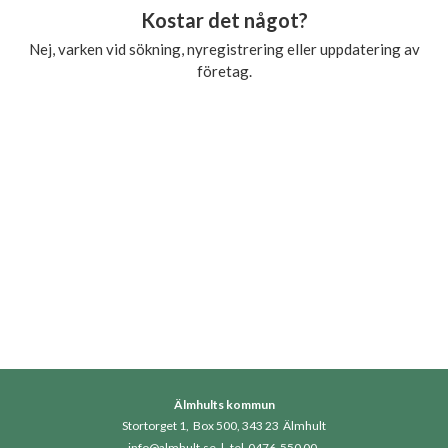
Kostar det något?
Nej, varken vid sökning, nyregistrering eller uppdatering av
företag.
Älmhults kommun
Stortorget 1, Box 500, 343 23 Älmhult
info@almhult.se
|
tel 0476-550 00