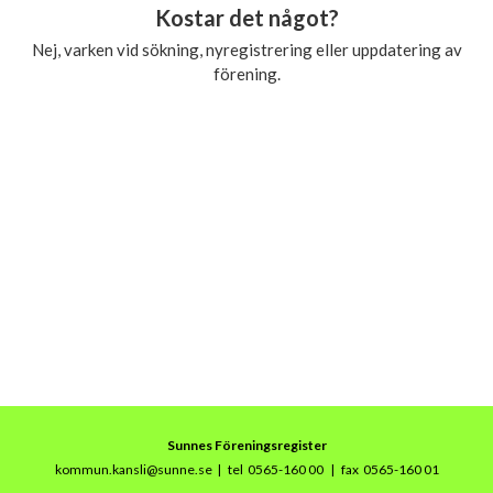
Kostar det något?
Nej, varken vid sökning, nyregistrering eller uppdatering av
förening.
Sunnes Föreningsregister
kommun.kansli@sunne.se
|
tel 0565-160 00
| fax 0565-160 01