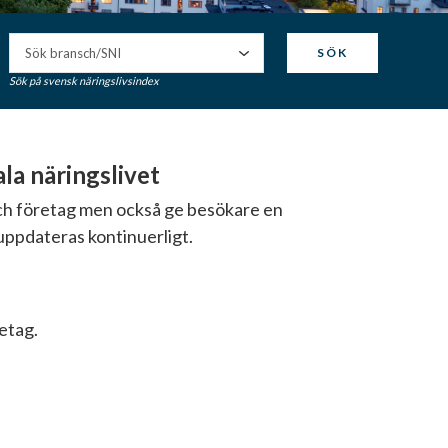
SÖK
Sök på svensk näringslivsindex
a näringslivet
och företag men också ge besökare en
uppdateras kontinuerligt.
retag.