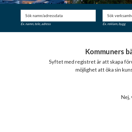
Ex. namn, tele, adress
Ex. reklam, bygg
Kommuners bäs
Syftet med registret är att skapa f
möjlighet att öka sin ku
Nej, 