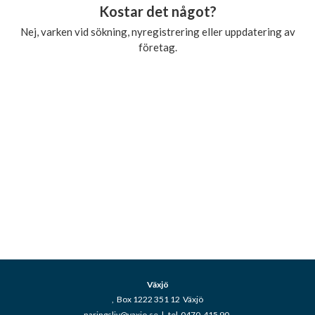
Kostar det något?
Nej, varken vid sökning, nyregistrering eller uppdatering av
företag.
Växjö
, Box 1222 351 12 Växjö
naringsliv@vaxjo.se
|
tel 0470-415 90