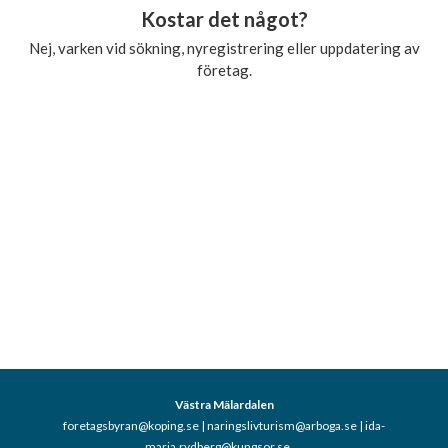
Kostar det något?
Nej, varken vid sökning, nyregistrering eller uppdatering av
företag.
Västra Mälardalen
foretagsbyran@koping.se | naringslivturism@arboga.se | ida-
maria.rydberg@kungsor.se,