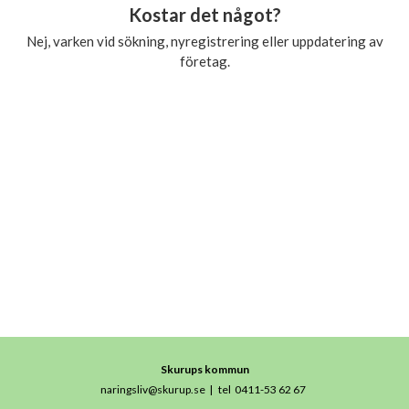
Kostar det något?
Nej, varken vid sökning, nyregistrering eller uppdatering av
företag.
Skurups kommun
naringsliv@skurup.se
|
tel 0411-53 62 67