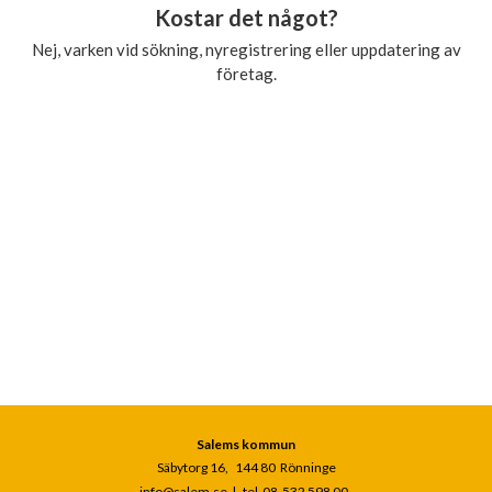
Kostar det något?
Nej, varken vid sökning, nyregistrering eller uppdatering av
företag.
Salems kommun
Säbytorg 16, 144 80 Rönninge
info@salem.se
|
tel 08-532 598 00