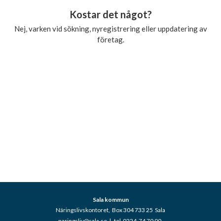
Kostar det något?
Nej, varken vid sökning, nyregistrering eller uppdatering av
företag.
Sala kommun
Näringslivskontoret, Box 304 733 25 Sala
naringsliv@sala.se
|
tel 0224-74 70 00