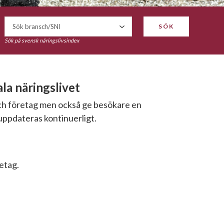
SÖK
Sök på svensk näringslivsindex
a näringslivet
och företag men också ge besökare en
uppdateras kontinuerligt.
retag.