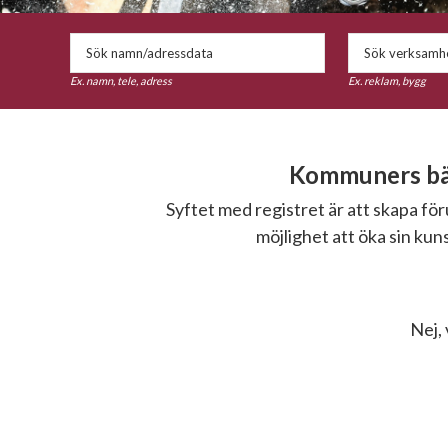
Ex. namn, tele, adress
Ex. reklam, bygg
Kommuners bäs
Syftet med registret är att skapa f
möjlighet att öka sin ku
Nej, 