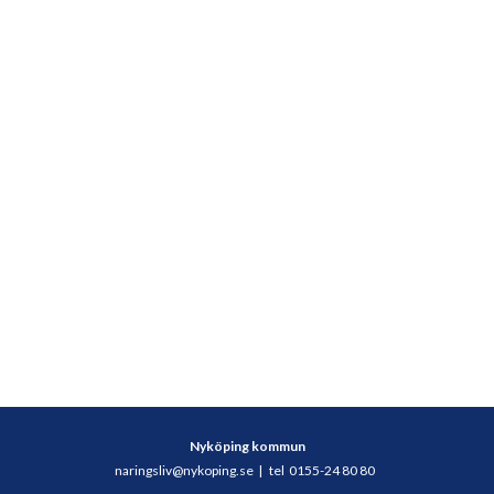
Nyköping kommun
naringsliv@nykoping.se
|
tel 0155-24 80 80