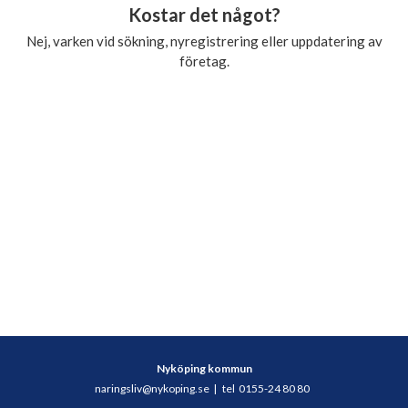
Kostar det något?
Nej, varken vid sökning, nyregistrering eller uppdatering av
företag.
Nyköping kommun
naringsliv@nykoping.se
|
tel 0155-24 80 80