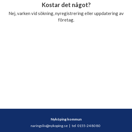
Kostar det något?
Nej, varken vid sökning, nyregistrering eller uppdatering av
företag.
Nyköping kommun
naringsliv@nykoping.se
|
tel 0155-24 80 80