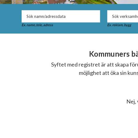
Ex. namn, tele, adress
Ex. reklam, bygg
Kommuners bäs
Syftet med registret är att skapa f
möjlighet att öka sin ku
Nej, 