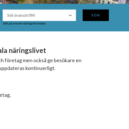
SÖK
Sök på svensk näringslivsindex
a näringslivet
och företag men också ge besökare en
uppdateras kontinuerligt.
retag.