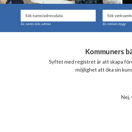
Ex. namn, tele, adress
Ex. reklam, bygg
Kommuners bäs
Syftet med registret är att skapa f
möjlighet att öka sin ku
Nej, 