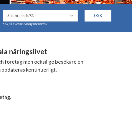
SÖK
Sök på svensk näringslivsindex
a näringslivet
och företag men också ge besökare en
uppdateras kontinuerligt.
retag.