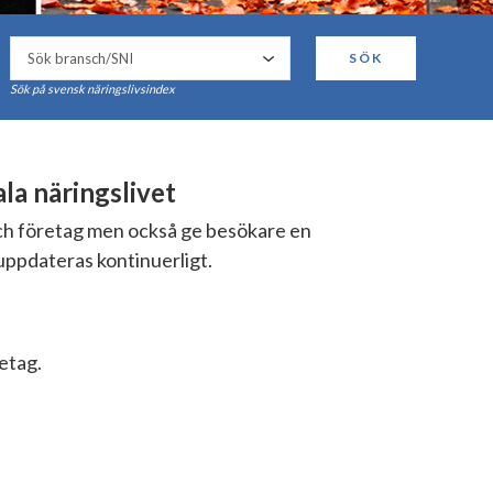
SÖK
Sök på svensk näringslivsindex
a näringslivet
och företag men också ge besökare en
uppdateras kontinuerligt.
retag.