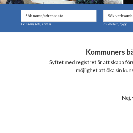
Ex. namn, tele, adress
Ex. reklam, bygg
Kommuners bäs
Syftet med registret är att skapa f
möjlighet att öka sin ku
Nej, 