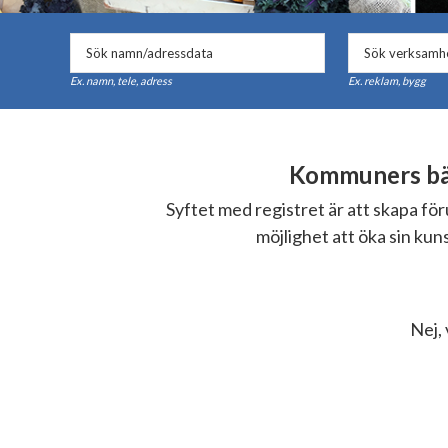
Ex. namn, tele, adress
Ex. reklam, bygg
Kommuners bäs
Syftet med registret är att skapa f
möjlighet att öka sin ku
Nej, 