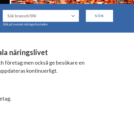
SÖK
Sök på svensk näringslivsindex
a näringslivet
och företag men också ge besökare en
uppdateras kontinuerligt.
retag.