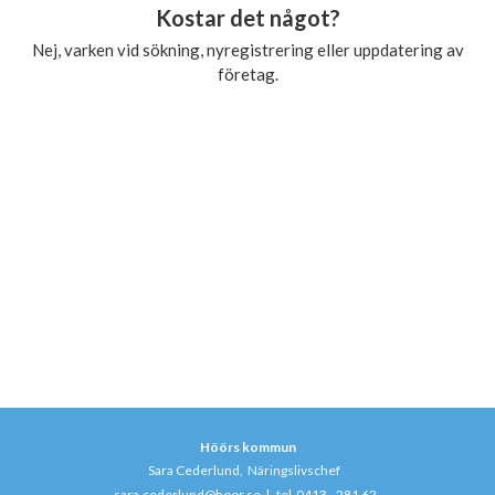
Kostar det något?
Nej, varken vid sökning, nyregistrering eller uppdatering av
företag.
Höörs kommun
Sara Cederlund, Näringslivschef
sara.cederlund@hoor.se
|
tel 0413 - 281 62