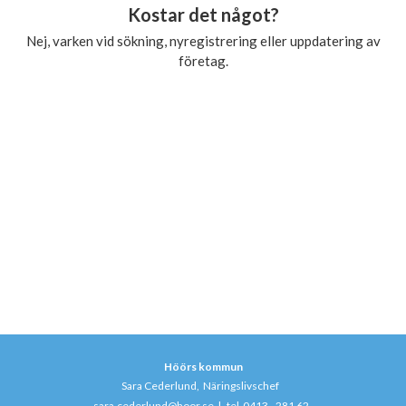
Kostar det något?
Nej, varken vid sökning, nyregistrering eller uppdatering av
företag.
Höörs kommun
Sara Cederlund, Näringslivschef
sara.cederlund@hoor.se
|
tel 0413 - 281 62