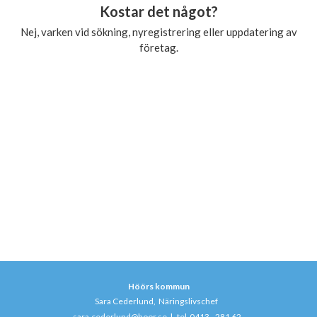
Kostar det något?
Nej, varken vid sökning, nyregistrering eller uppdatering av
företag.
Höörs kommun
Sara Cederlund, Näringslivschef
sara.cederlund@hoor.se
|
tel 0413 - 281 62