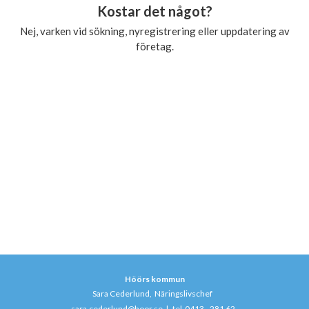
Kostar det något?
Nej, varken vid sökning, nyregistrering eller uppdatering av
företag.
Höörs kommun
Sara Cederlund, Näringslivschef
sara.cederlund@hoor.se
|
tel 0413 - 281 62