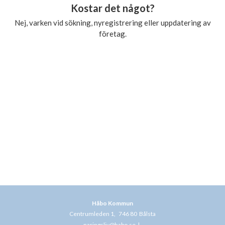
Kostar det något?
Nej, varken vid sökning, nyregistrering eller uppdatering av
företag.
Håbo Kommun
Centrumleden 1, 746 80 Bålsta
naringsliv@habo.se
|