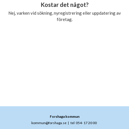
Kostar det något?
Nej, varken vid sökning, nyregistrering eller uppdatering av
företag.
Forshaga kommun
kommun@forshaga.se
|
tel 054- 17 20 00