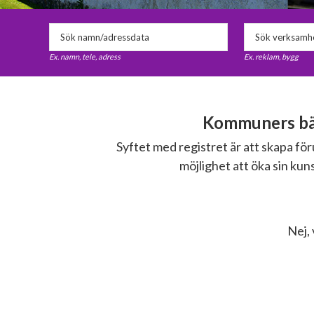
Ex. namn, tele, adress
Ex. reklam, bygg
Kommuners bäs
Syftet med registret är att skapa f
möjlighet att öka sin ku
Nej, 