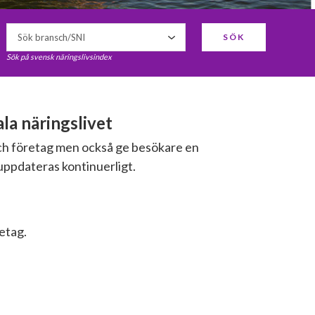
SÖK
Sök på svensk näringslivsindex
a näringslivet
och företag men också ge besökare en
uppdateras kontinuerligt.
retag.