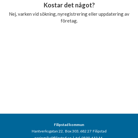
Kostar det något?
Nej, varken vid sökning, nyregistrering eller uppdatering av
företag.
Filipstad kommun
Hantverksgatan 22, Box 303, 682 27 Filipstad
naringsliv@filipstad.se
|
tel 0590-612 16