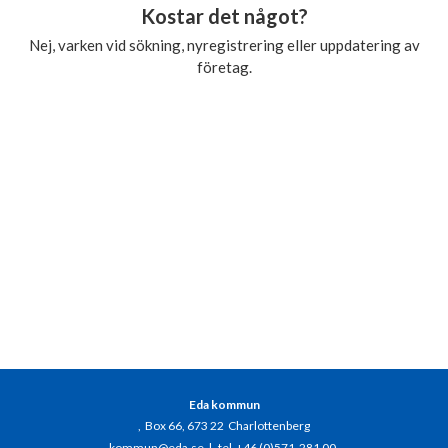
Kostar det något?
Nej, varken vid sökning, nyregistrering eller uppdatering av
företag.
Eda kommun
, Box 66, 673 22 Charlottenberg
kommun@eda.se
|
tel +46 (0)571-281 00