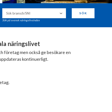
SÖK
Sök på svensk näringslivsindex
a näringslivet
och företag men också ge besökare en
uppdateras kontinuerligt.
retag.