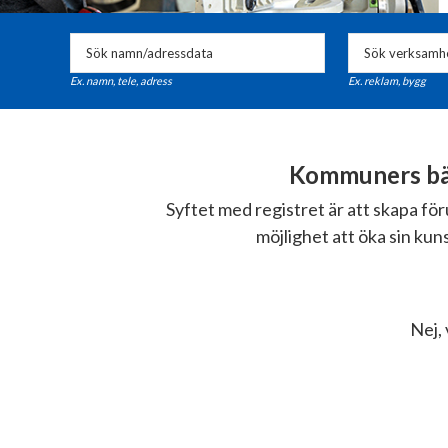
Ex. namn, tele, adress
Ex. reklam, bygg
Kommuners bäs
Syftet med registret är att skapa f
möjlighet att öka sin ku
Nej, 