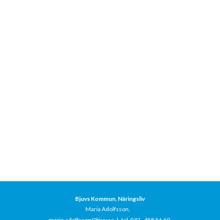
Bjuvs Kommun, Näringsliv
Maria Adolfsson,
maria.adolfsson@bjuv.se
|
tel 042–458 56 60