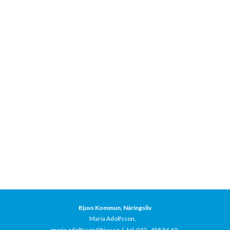
Bjuvs Kommun, Näringsliv
Maria Adolfsson,
maria.adolfsson@bjuv.se
|
tel 042–458 56 60