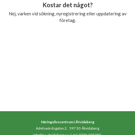
Kostar det något?
Nej, varken vid sökning, nyregistrering eller uppdatering av
företag.
Näringslivscentrum i Åtvidaberg
Adelswärdsgatan 2, 597 30 Åtvidaberg
info@nc-atvidaberg.se
|
tel 0700-025289