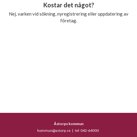
Kostar det något?
Nej, varken vid sökning, nyregistrering eller uppdatering av
företag.
Åstorps kommun
kommun@astorp.se
|
tel 042-64000