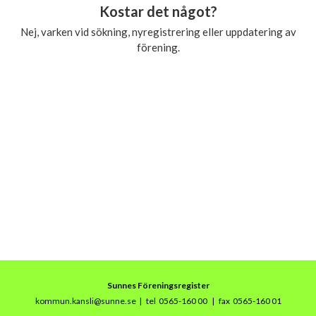
Kostar det något?
Nej, varken vid sökning, nyregistrering eller uppdatering av
förening.
Sunnes Föreningsregister
kommun.kansli@sunne.se
|
tel 0565-160 00
| fax 0565-160 01